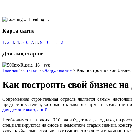
Loading ...
Карта сайта
1
,
2
,
3
,
4
,
5
,
6
,
7
,
8
,
9
,
10
,
11
,
12
Для лиц старше
Главная
>
Статьи
>
Оборудование
>
Как построить свой бизнес
Как построить свой бизнес на
Современная строительная отрасль является самым настоящ
предпринимателей, которые открывают фирмы и компании по 
для демонтажа зданий
.
Необходимость в таких ТС была и будет всегда, однако, на ро
специализируются на сносе и демонтаже старых зданий, конст
услуги. Складывается такая ситуация, что фирмы и компании,