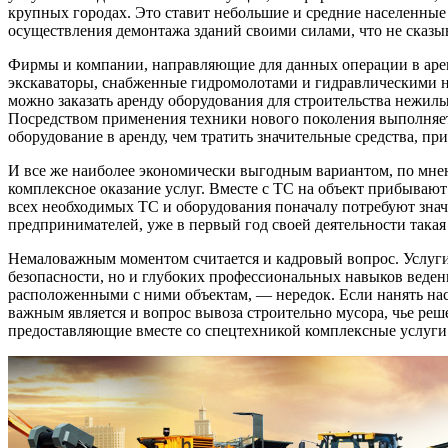
крупных городах. Это ставит небольшие и средние населенные
осуществления демонтажа зданий своими силами, что не сказыв
Фирмы и компании, направляющие для данных операции в арен
экскаваторы, снабженные гидромолотами и гидравлическими н
можно заказать аренду оборудования для строительства нежил
Посредством применения техники нового поколения выполняе
оборудование в аренду, чем тратить значительные средства, пр
И все же наиболее экономически выгодным вариантом, по мнен
комплексное оказание услуг. Вместе с ТС на объект прибываю
всех необходимых ТС и оборудования поначалу потребуют знач
предпринимателей, уже в первый год своей деятельности так
Немаловажным моментом считается и кадровый вопрос. Услуги
безопасности, но и глубоких профессиональных навыков ведени
расположенными с ними объектам, — нередок. Если нанять нас
важным является и вопрос вывоза строительно мусора, чье ре
предоставляющие вместе со спецтехникой комплексные услуги