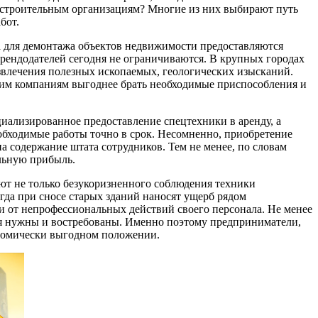
в строительным организациям? Многие из них выбирают путь
бот.
а для демонтажа объектов недвижимости предоставляются
рендодателей сегодня не ограничиваются. В крупных городах
звлечения полезных ископаемых, геологических изысканий.
щим компаниям выгоднее брать необходимые приспособления и
циализированное предоставление спецтехники в аренду, а
обходимые работы точно в срок. Несомненно, приобретение
а содержание штата сотрудников. Тем не менее, по словам
льную прибыль.
ют не только безукоризненного соблюдения техники
гда при сносе старых зданий наносят ущерб рядом
и от непрофессиональных действий своего персонала. Не менее
дня нужны и востребованы. Именно поэтому предприниматели,
ономически выгодном положении.