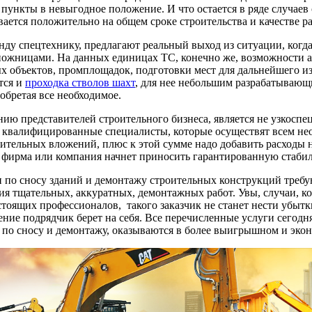
 пункты в невыгодное положение. И что остается в ряде случае
ается положительно на общем сроке строительства и качестве ра
ду спецтехнику, предлагают реальный выход из ситуации, когд
ожницами. На данных единицах ТС, конечно же, возможности а
ых объектов, промплощадок, подготовки мест для дальнейшего и
тся и
проходка стволов шахт
, для нее небольшим разрабатываю
иобретая все необходимое.
ию представителей строительного бизнеса, является не узкоспе
т квалифицированные специалисты, которые осуществят всем не
ительных вложений, плюс к этой сумме надо добавить расходы н
ая фирма или компания начнет приносить гарантированную стаби
 по сносу зданий и демонтажу строительных конструкций требу
я тщательных, аккуратных, демонтажных работ. Увы, случаи, ко
тоящих профессионалов, такого заказчик не станет нести убытк
шение подрядчик берет на себя. Все перечисленные услуги сего
 по сносу и демонтажу, оказываются в более выигрышном и эк