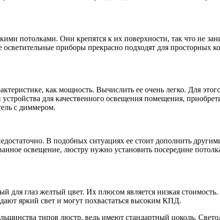
ими потолками. Они крепятся к их поверхности, так что не за
е осветительные приборы прекрасно подходят для просторных к
характеристике, как мощность. Вычислить ее очень легко. Для э
и устройства для качественного освещения помещения, приобрет
ель с диммером.
едостаточно. В подобных ситуациях ее стоит дополнить другими
анное освещение, люстру нужно установить посередине потолка
й для глаз желтый цвет. Их плюсом является низкая стоимость
дают яркий свет и могут похвастаться высоким КПД.
льшинства типов люстр, ведь имеют стандартный цоколь. Свето