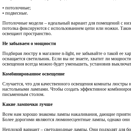
• потолочные;
• подвесные.
Потолочные модели – идеальный вариант для помещений с низк
потолка фиксируются с использованием цепи или ножки. Таки
освещают пространство.
Не забываем о мощности
Подбирая люстру в магазине n-light, не забывайте о такой ее 
оснащается светильник. Если вы не знаете, хватит ли мощност
освещения всегда можно будет уменьшить, установив выключат
Комбинированное освещение
Случается, что для качественного освещения комнаты люстры н
настольными лампами. Чтобы создать эффективное комбиниров
письменным столом.
Какие лампочки лучше
Всем нам хорошо знакомы лампы накаливания, дающие приятны
Более дорогими являются люминесцентные лампы, однако они 
Неплохой вариант – светодиодные лампы. Они подходят для бо