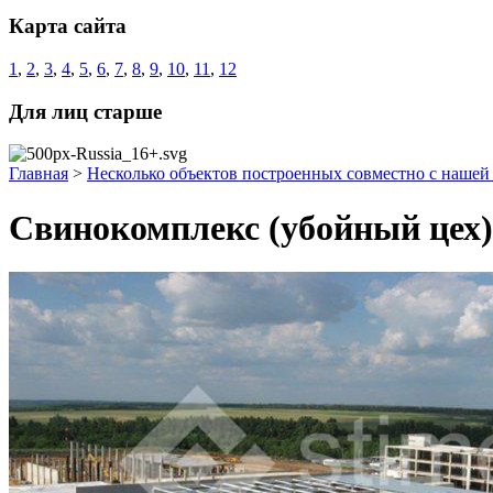
Карта сайта
1
,
2
,
3
,
4
,
5
,
6
,
7
,
8
,
9
,
10
,
11
,
12
Для лиц старше
Главная
>
Несколько объектов построенных совместно с наше
Свинокомплекс (убойный цех)