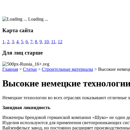
Loading ...
Карта сайта
1
,
2
,
3
,
4
,
5
,
6
,
7
,
8
,
9
,
10
,
11
,
12
Для лиц старше
Главная
>
Статьи
>
Строительные материалы
>
Высокие немец
Высокие немецкие технологи
Немецкие технологии во всех отраслях показывают отличные х
Завидная ликвидность
Инженеры брендовой германской компании «Шуко» не один дес
Изделия используются для применения светопроникающих систе
Вайзенфельсе завод, но постоянно расширяет производственн