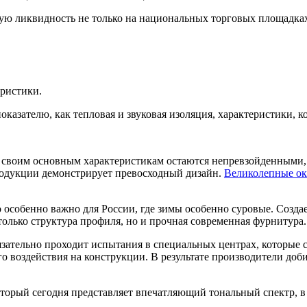
ную ликвидность не только на национальных торговых площадка
еристики.
оказателю, как тепловая и звуковая изоляция, характеристики, 
по своим основным характеристикам остаются непревзойденными,
родукции демонстрирует превосходный дизайн.
Великолепные ок
о особенно важно для России, где зимы особенно суровые. Соз
только структура профиля, но и прочная современная фурнитура.
зательно проходит испытания в специальных центрах, которые с
 воздействия на конструкции. В результате производители добили
который сегодня представляет впечатляющий тональный спектр,