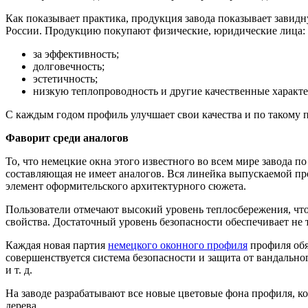
Как показывает практика, продукция завода показывает завид
России. Продукцию покупают физические, юридические лица:
за эффективность;
долговечность;
эстетичность;
низкую теплопроводность и другие качественные характ
С каждым годом профиль улучшает свои качества и по такому п
Фаворит среди аналогов
То, что немецкие окна этого известного во всем мире завода 
составляющая не имеет аналогов. Вся линейка выпускаемой п
элемент оформительского архитектурного сюжета.
Пользователи отмечают высокий уровень теплосбережения, чт
свойства. Достаточный уровень безопасности обеспечивает не 
Каждая новая партия
немецкого оконного профиля
профиля обя
совершенствуется система безопасности и защита от вандального
и т. д.
На заводе разрабатывают все новые цветовые фона профиля, 
дерева.