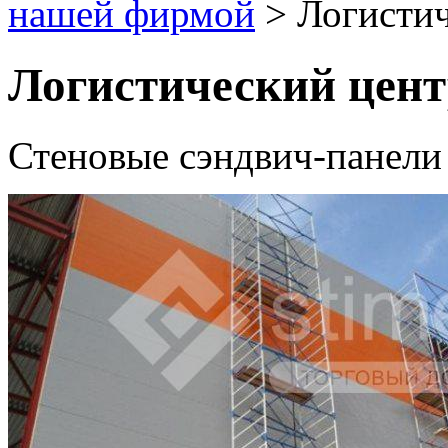
нашей фирмой
>
Логисти
Логистический цент
Стеновые сэндвич-панели